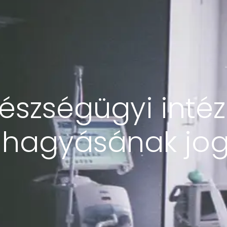
észségügyi int
lhagyásának jo