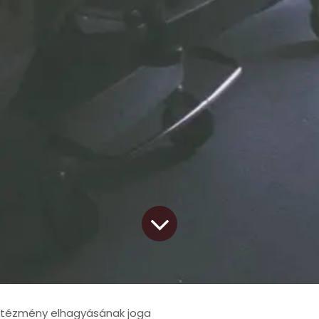
ntézmény elhagyásának joga