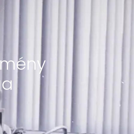
ézmény
ga