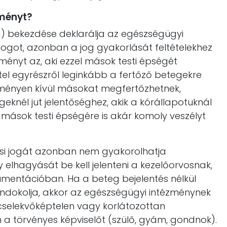
zményt?
(1) bekezdése deklarálja az egészségügyi
ogot, azonban a jog gyakorlását feltételekhez
zményt az, aki ezzel mások testi épségét
étel egyrészről leginkább a fertőző betegekre
zményen kívül másokat megfertőzhetnek,
geknél jut jelentőséghez, akik a kórállapotuknál
 mások testi épségére is akár komoly veszélyt
si jogát azonban nem gyakorolhatja
y elhagyását be kell jelenteni a kezelőorvosnak,
okumentációban. Ha a beteg bejelentés nélkül
 indokolja, akkor az egészségügyi intézménynek
, cselekvőképtelen vagy korlátozottan
a törvényes képviselőt (szülő, gyám, gondnok).