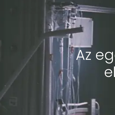
Az eg
e