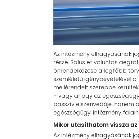
Az intézmény elhagyásának jo
része. Salus et voluntas aegro
önrendelkezése a legfőbb törv
szemléletű igénybevételével a 
mellérendelt szerepbe kerültek
– vagy ahogy az egészségügy
passzív elszenvedője, hanem a
egészségügyi intézmény falain b
Mikor utasíthatom vissza az 
Az intézmény elhagyásának jo