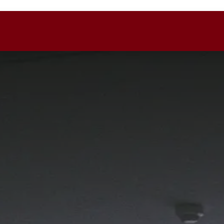
soportok
Termékek
Cikkek