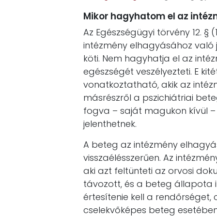
Mikor hagyhatom el az inté
Az Egészségügyi törvény 12. § 
intézmény elhagyásához való j
köti. Nem hagyhatja el az inté
egészségét veszélyezteti. E kit
vonatkoztatható, akik az inté
másrészről a pszichiátriai bete
fogva – saját magukon kívül –
jelenthetnek.
A beteg az intézmény elhagyá
visszaélésszerűen. Az intézmén
aki azt feltünteti az orvosi d
távozott, és a beteg állapota
értesítenie kell a rendőrséget
cselekvőképes beteg esetében 