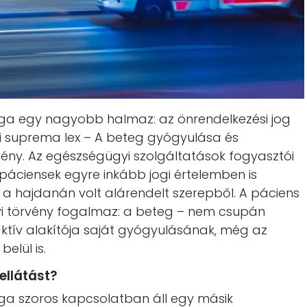
ga egy nagyobb halmaz: az önrendelkezési jog
ti suprema lex – A beteg gyógyulása és
ény. Az egészségügyi szolgáltatások fogyasztói
páciensek egyre inkább jogi értelemben is
 a hajdanán volt alárendelt szerepből. A páciens
i törvény fogalmaz: a beteg – nem csupán
ktív alakítója saját gyógyulásának, még az
elül is.
ellátást?
ga szoros kapcsolatban áll egy másik