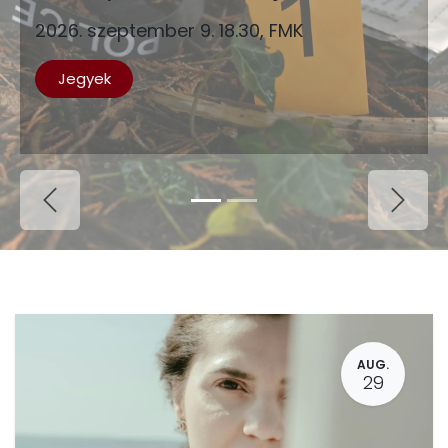
2026. szeptember 9. 18.30, FMK
Jegyek
Previous
Next
AUG.
29