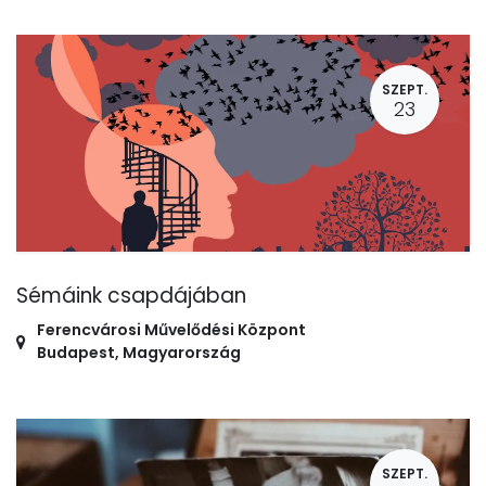
SZEPT.
23
Sémáink csapdájában
Ferencvárosi Művelődési Központ
Budapest
,
Magyarország
SZEPT.