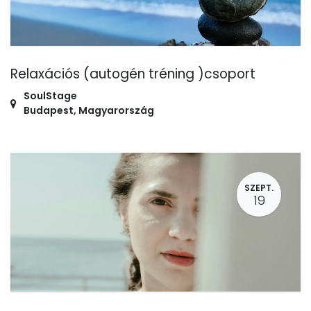
Relaxációs (autogén tréning )csoport
SoulStage
Budapest
,
Magyarország
SZEPT.
19