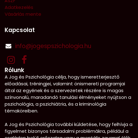
ÁSZF
Adatkezelés
Vásárlás mente
Kapcsolat
info@jogespszichologia.hu
Rólunk
A Jog és Pszichológia célja, hogy ismeretterjesztő
előadásai, tréningjei, valamint önismereti programjai
által az egyének és a szervezetek részére is magas
színvonalú, maradandó tanulási élményeket nyújtson a
pszichológia, a pszichiátria, és a kriminológia
témaköreiben.
A Jog és Pszichológia további küldetése, hogy felhívja a
figyelmet bizonyos társadalmi problémákra, például a
családon belüli erőszakra vagy a mentális zavarral élők