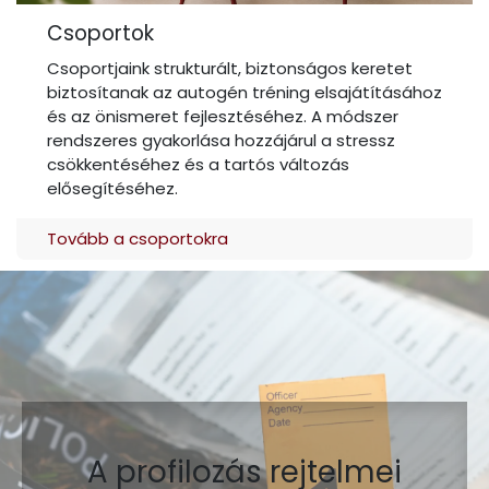
Csoportok
Csoportjaink strukturált, biztonságos keretet
biztosítanak az autogén tréning elsajátításához
és az önismeret fejlesztéséhez. A módszer
rendszeres gyakorlása hozzájárul a stressz
csökkentéséhez és a tartós változás
elősegítéséhez.
Tovább a csoportokra
A profilozás rejtelmei