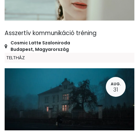
Asszertív kommunikáció tréning
Cosmic Latte Szaloniroda
Budapest
,
Magyarország
TELTHÁZ
AUG.
31