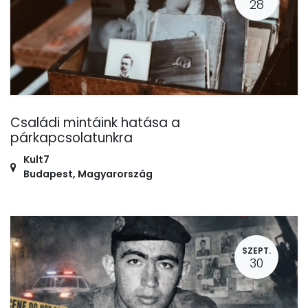
28
Családi mintáink hatása a
párkapcsolatunkra
Kult7
Budapest
,
Magyarország
SZEPT.
30