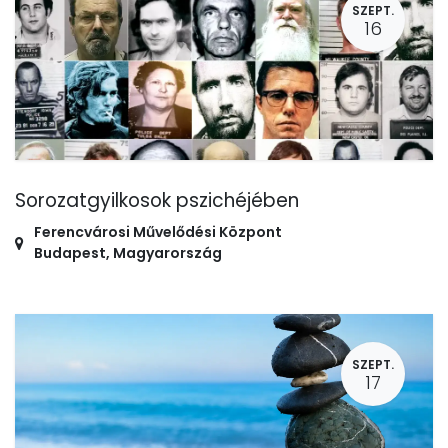
SZEPT.
16
Sorozatgyilkosok pszichéjében
Ferencvárosi Művelődési Központ
Budapest
,
Magyarország
SZEPT.
17