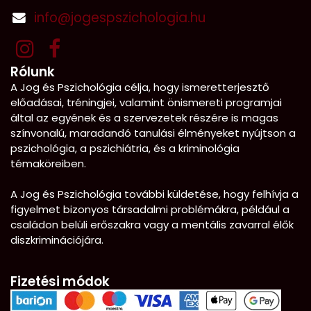
info@jogespszichologia.hu
Rólunk
A Jog és Pszichológia célja, hogy ismeretterjesztő
előadásai, tréningjei, valamint önismereti programjai
által az egyének és a szervezetek részére is magas
színvonalú, maradandó tanulási élményeket nyújtson a
pszichológia, a pszichiátria, és a kriminológia
témaköreiben.
A Jog és Pszichológia további küldetése, hogy felhívja a
figyelmet bizonyos társadalmi problémákra, például a
családon belüli erőszakra vagy a mentális zavarral élők
diszkriminációjára.
Fizetési módok