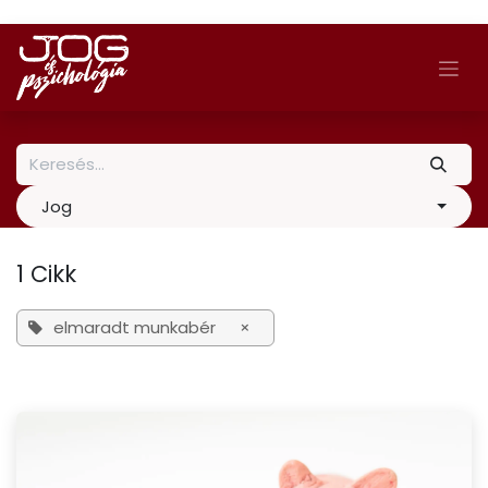
Skip to Content
Jog
1 Cikk
elmaradt munkabér
×