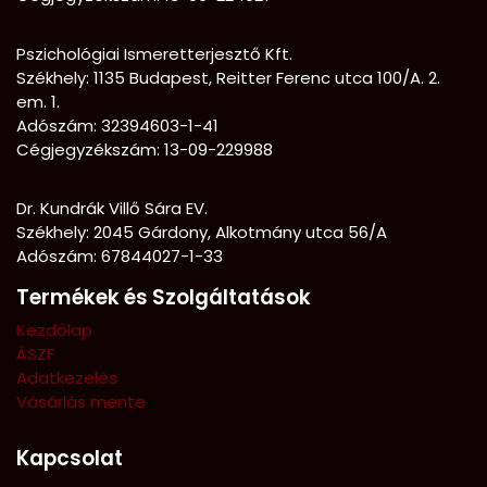
Pszichológiai Ismeretterjesztő Kft.
Székhely:
1135 Budapest, Reitter Ferenc utca 100/A. 2.
em. 1.
Adószám: 32394603-1-41
Cégjegyzékszám: 13-09-229988
Dr. Kundrák Villő Sára EV.
Székhely: 2045 Gárdony, Alkotmány utca 56/A
Adószám: 67844027-1-33
Termékek és Szolgáltatások
Kezdőlap
ÁSZF
Adatkezelés
Vásárlás mente
Kapcsolat