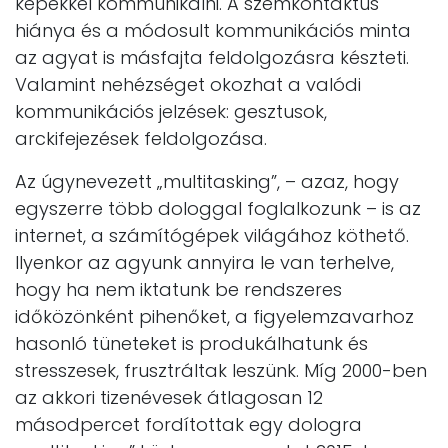
képekkel kommunikálni. A szemkontaktus
hiánya és a módosult kommunikációs minta
az agyat is másfajta feldolgozásra készteti.
Valamint nehézséget okozhat a valódi
kommunikációs jelzések: gesztusok,
arckifejezések feldolgozása.
Az úgynevezett „multitasking”, – azaz, hogy
egyszerre több dologgal foglalkozunk – is az
internet, a számítógépek világához köthető.
Ilyenkor az agyunk annyira le van terhelve,
hogy ha nem iktatunk be rendszeres
időközönként pihenőket, a figyelemzavarhoz
hasonló tüneteket is produkálhatunk és
stresszesek, frusztráltak leszünk. Míg 2000-ben
az akkori tizenévesek átlagosan 12
másodpercet fordítottak egy dologra