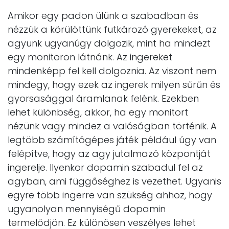
Amikor egy padon ülünk a szabadban és
nézzük a körülöttünk futkározó gyerekeket, az
agyunk ugyanúgy dolgozik, mint ha mindezt
egy monitoron látnánk. Az ingereket
mindenképp fel kell dolgoznia. Az viszont nem
mindegy, hogy ezek az ingerek milyen sűrűn és
gyorsasággal áramlanak felénk. Ezekben
lehet különbség, akkor, ha egy monitort
nézünk vagy mindez a valóságban történik. A
legtöbb számítógépes játék például úgy van
felépítve, hogy az agy jutalmazó központját
ingerelje. Ilyenkor dopamin szabadul fel az
agyban, ami függőséghez is vezethet. Ugyanis
egyre több ingerre van szükség ahhoz, hogy
ugyanolyan mennyiségű dopamin
termelődjön. Ez különösen veszélyes lehet