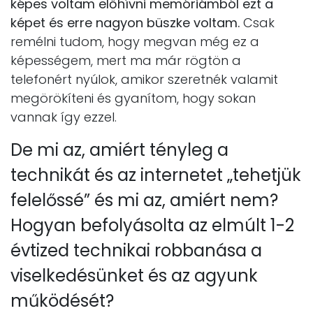
képes voltam előhívni memóriámból ezt a
képet és erre nagyon büszke voltam.
Csak
remélni tudom, hogy megvan még ez a
képességem, mert ma már rögtön a
telefonért nyúlok, amikor szeretnék valamit
megörökíteni és gyanítom, hogy sokan
vannak így ezzel.
De mi az, amiért tényleg a
technikát és az internetet „tehetjük
felelőssé” és mi az, amiért nem?
Hogyan befolyásolta az elmúlt 1-2
évtized technikai robbanása a
viselkedésünket és az agyunk
működését?