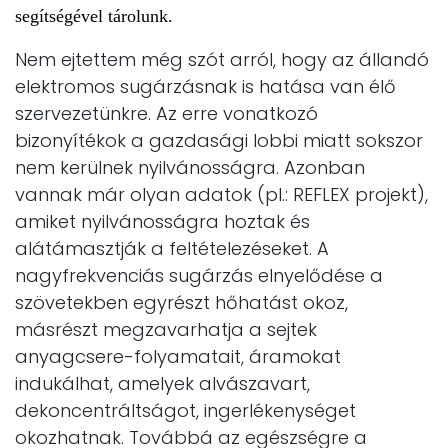
segítségével tárolunk.
Nem ejtettem még szót arról, hogy az állandó
elektromos sugárzásnak is hatása van élő
szervezetünkre. Az erre vonatkozó
bizonyítékok a gazdasági lobbi miatt sokszor
nem kerülnek nyilvánosságra. Azonban
vannak már olyan adatok (pl.: REFLEX projekt),
amiket nyilvánosságra hoztak és
alátámasztják a feltételezéseket. A
nagyfrekvenciás sugárzás elnyelődése a
szövetekben egyrészt hőhatást okoz,
másrészt megzavarhatja a sejtek
anyagcsere-folyamatait, áramokat
indukálhat, amelyek alvászavart,
dekoncentráltságot, ingerlékenységet
okozhatnak. Továbbá az egészségre a