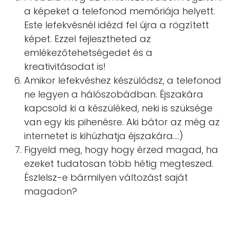
a képeket a telefonod memóriája helyett.
Este lefekvésnél idézd fel újra a rögzített
képet. Ezzel fejlesztheted az
emlékezőtehetségedet és a
kreativitásodat is!
Amikor lefekvéshez készülődsz, a telefonod
ne legyen a hálószobádban. Éjszakára
kapcsold ki a készüléked, neki is szüksége
van egy kis pihenésre. Aki bátor az még az
internetet is kihúzhatja éjszakára...:)
Figyeld meg, hogy hogy érzed magad, ha
ezeket tudatosan több hétig megteszed.
Észlelsz-e bármilyen változást saját
magadon?