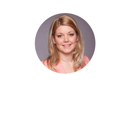
Mirk Zsófia
Pszichológus, coach, mediátor
Honlapja:
http://mirkzsofia.hu/
Facebook
oldala:
https://www.facebook.com/pszichologus