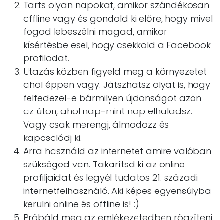
Tarts olyan napokat, amikor szándékosan
offline vagy és gondold ki előre, hogy mivel
fogod lebeszélni magad, amikor
kísértésbe esel, hogy csekkold a Facebook
profilodat.
Utazás közben figyeld meg a környezetet
ahol éppen vagy. Játszhatsz olyat is, hogy
felfedezel-e bármilyen újdonságot azon
az úton, ahol nap-mint nap elhaladsz.
Vagy csak merengj, álmodozz és
kapcsolódj ki.
Arra használd az internetet amire valóban
szükséged van. Takarítsd ki az online
profiljaidat és legyél tudatos 21. századi
internetfelhasználó. Aki képes egyensúlyba
kerülni online és offline is! :)
Próbáld meg az emlékezetedben rögzíteni