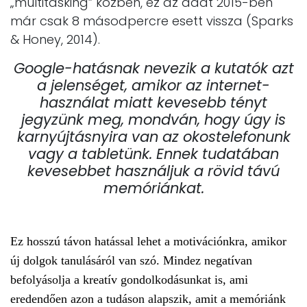
„multitasking” közben, ez az adat 2015-ben
már csak 8 másodpercre esett vissza (Sparks
& Honey, 2014).
Google-hatásnak nevezik a kutatók azt
a jelenséget, amikor az internet-
használat miatt kevesebb tényt
jegyzünk meg, mondván, hogy úgy is
karnyújtásnyira van az okostelefonunk
vagy a tabletünk. Ennek tudatában
kevesebbet használjuk a rövid távú
memóriánkat.
Ez hosszú távon hatással lehet a motivációnkra, amikor
új dolgok tanulásáról van szó. Mindez negatívan
befolyásolja a kreatív gondolkodásunkat is, ami
eredendően azon a tudáson alapszik, amit a memóriánk