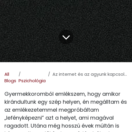
All
Az internet és az agyunk kapcsolata: hogyan éljük meg a pillanatot?
Blogs
Pszichológia
Gyermekkoromból emlékszem, hogy amikor
kirándultunk egy szép helyen, én megálltam és
az emlékezetemmel megpróbáltam
„lefényképezni” azt a helyet, ami magával
ragadott. Utána még hosszú évek múltán is