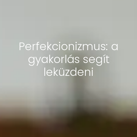
Perfekcionizmus: a
gyakorlás segít
leküzdeni