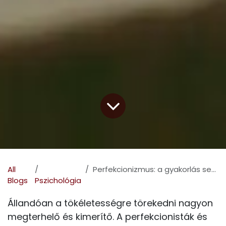
All
Perfekcionizmus: a gyakorlás segít leküzdeni
Blogs
Pszichológia
Állandóan a tökéletességre törekedni nagyon
megterhelő és kimerítő. A perfekcionisták és