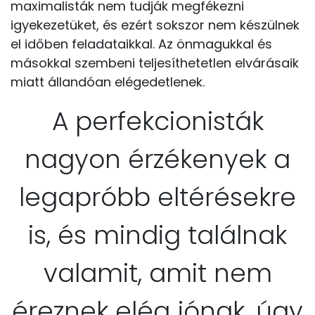
maximalisták nem tudják megfékezni
igyekezetüket, és ezért sokszor nem készülnek
el időben feladataikkal. Az önmagukkal és
másokkal szembeni teljesíthetetlen elvárásaik
miatt állandóan elégedetlenek.
A perfekcionisták
nagyon érzékenyek a
legapróbb eltérésekre
is, és mindig találnak
valamit, amit nem
éreznek elég jónak, úgy