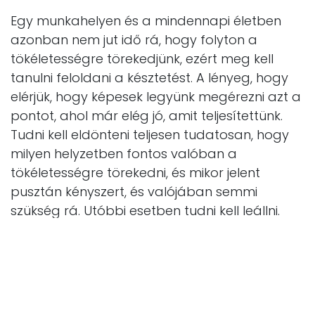
Egy munkahelyen és a mindennapi életben
azonban nem jut idő rá, hogy folyton a
tökéletességre törekedjünk, ezért meg kell
tanulni feloldani a késztetést. A lényeg, hogy
elérjük, hogy képesek legyünk megérezni azt a
pontot, ahol már elég jó, amit teljesítettünk.
Tudni kell eldönteni teljesen tudatosan, hogy
milyen helyzetben fontos valóban a
tökéletességre törekedni, és mikor jelent
pusztán kényszert, és valójában semmi
szükség rá. Utóbbi esetben tudni kell leállni.
„Nehéz, de meg kell próbálni, hogy a
következő alkalommal, amikor nincs szükség
100 százalékos teljesítményre, de Ön elvárja
magától, hagyja abba az adott feladatot,