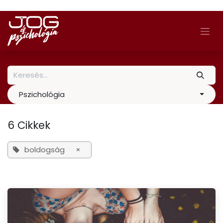
Skip to Content
Pszichológia
6 Cikkek
boldogság
×