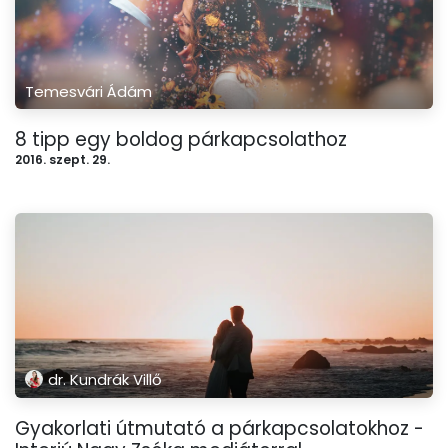
Temesvári Ádám
8 tipp egy boldog párkapcsolathoz
2016. szept. 29.
dr. Kundrák Villő
Gyakorlati útmutató a párkapcsolatokhoz -