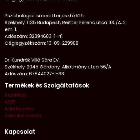
Pszichológiai Ismeretterjesztő Kft.
Székhely:
1135 Budapest, Reitter Ferenc utca 100/A. 2.
em. 1.
Adószám: 32394603-1-41
Cégjegyzékszám: 13-09-229988
Dr. Kundrák Villő Sára EV.
Székhely: 2045 Gárdony, Alkotmány utca 56/A
Adószám: 67844027-1-33
Termékek és Szolgáltatások
Kezdőlap
ÁSZF
Adatkezelés
Vásárlás mente
Kapcsolat