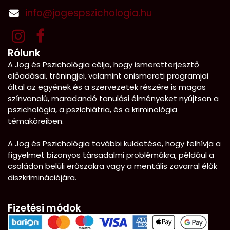
info@jogespszichologia.hu
Rólunk
A Jog és Pszichológia célja, hogy ismeretterjesztő
előadásai, tréningjei, valamint önismereti programjai
által az egyének és a szervezetek részére is magas
színvonalú, maradandó tanulási élményeket nyújtson a
pszichológia, a pszichiátria, és a kriminológia
témaköreiben.
A Jog és Pszichológia további küldetése, hogy felhívja a
figyelmet bizonyos társadalmi problémákra, például a
családon belüli erőszakra vagy a mentális zavarral élők
diszkriminációjára.
Fizetési módok