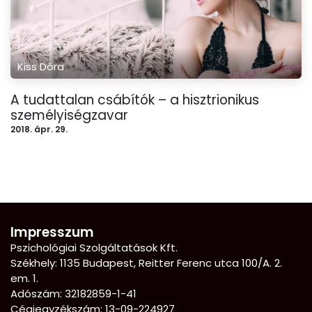
Kiss Dóra
A tudattalan csábítók – a hisztrionikus
személyiségzavar
2018. ápr. 29.
Impresszum
Pszichológiai Szolgáltatások Kft.
Székhely: 1135 Budapest, Reitter Ferenc utca 100/A. 2.
em. 1.
Adószám: 32182859-1-41
Cégjegyzékszám: 13-09-224927