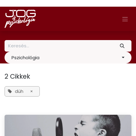
Skip to Content
Pszichológia
2 Cikkek
düh
×