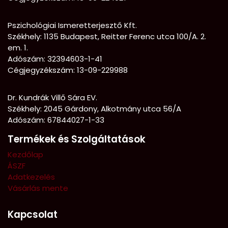
Pszichológiai Ismeretterjesztő Kft.
Székhely:
1135 Budapest, Reitter Ferenc utca 100/A. 2.
em. 1.
Adószám: 32394603-1-41
Cégjegyzékszám: 13-09-229988
Dr. Kundrák Villő Sára EV.
Székhely: 2045 Gárdony, Alkotmány utca 56/A
Adószám: 67844027-1-33
Termékek és Szolgáltatások
Kezdőlap
ÁSZF
Adatkezelés
Vásárlás mente
Kapcsolat