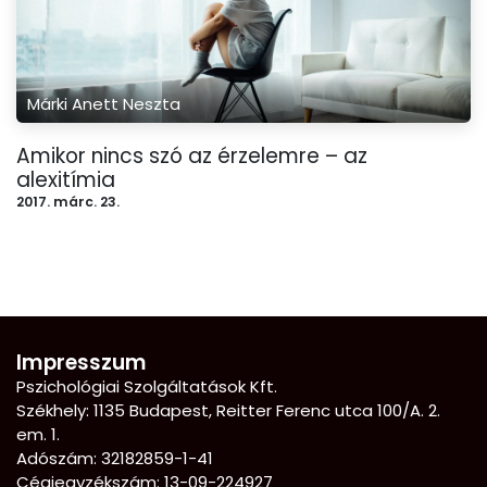
Márki Anett Neszta
Amikor nincs szó az érzelemre – az
alexitímia
2017. márc. 23.
Impresszum
Pszichológiai Szolgáltatások Kft.
Székhely: 1135 Budapest, Reitter Ferenc utca 100/A. 2.
em. 1.
Adószám: 32182859-1-41
Cégjegyzékszám: 13-09-224927