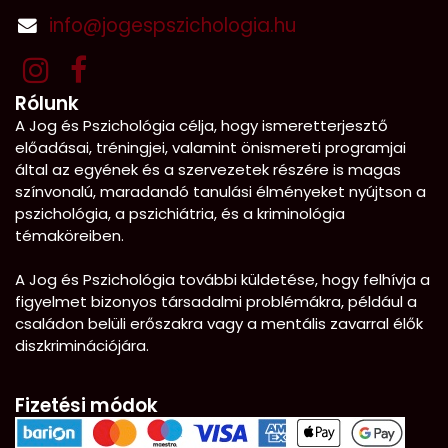
info@jogespszichologia.hu
Rólunk
A Jog és Pszichológia célja, hogy ismeretterjesztő
előadásai, tréningjei, valamint önismereti programjai
által az egyének és a szervezetek részére is magas
színvonalú, maradandó tanulási élményeket nyújtson a
pszichológia, a pszichiátria, és a kriminológia
témaköreiben.
A Jog és Pszichológia további küldetése, hogy felhívja a
figyelmet bizonyos társadalmi problémákra, például a
családon belüli erőszakra vagy a mentális zavarral élők
diszkriminációjára.
Fizetési módok