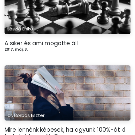
László Enikő
A siker és ami mögötte áll
2017. máj. 8.
dr. Borbás Eszter
Mire lennénk képesek, ha agyunk 100%-át ki