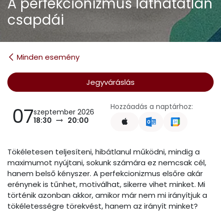
A perfekcionizmus láthatatlan
csapdái
Minden esemény
Jegyváráslás
Hozzáadás a naptárhoz:
07
szeptember 2026
18:30
20:00
Tökéletesen teljesíteni, hibátlanul működni, mindig a
maximumot nyújtani, sokunk számára ez nemcsak cél,
hanem belső kényszer. A perfekcionizmus elsőre akár
erénynek is tűnhet, motiválhat, sikerre vihet minket. Mi
történik azonban akkor, amikor már nem mi irányítjuk a
tökéletességre törekvést, hanem az irányít minket?