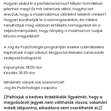
Hogyan alakul ki a perfekcionizmus? Milyen formákban
jelenhet meg? És mit tehetünk akkor, hogyha azt
érezzük, hogy a maximalizmus időnként lebénít minket?
Hogyan küzdhetjük le a szorongásainkat, és miként
tanulhatjuk meg valóban értékelni önmagunkat és a
teljesítményünket, hogy tényleg a maximumot tudjuk
kihozni magunkból?
A Jog és Pszichológia programján ezekre a kérdésekre
kaphatunk majd választ Mogyorósi Rebeka tanácsadó
szakpszichológustól.
Kapunyitás: 18:00-kor
Kezdés: 18.30-kor
Mindenkit várunk sok szeretettel!
Jog és Pszichológia csapata
//Felhívjuk a kedves érdeklődők figyelmét, hogy a
megvásárolt je​gyek nem válthatók vissza, valamint
másik időpontra, előadásra sem cserélhetők el.//