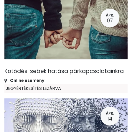
ÁPR.
07
Kötődési sebek hatása párkapcsolatainkra
Online esemény
JEGYÉRTÉKESÍTÉS LEZÁRVA
ÁPR.
14