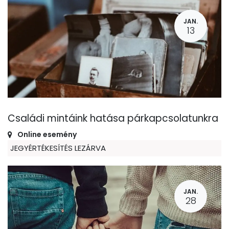
JAN.
13
Családi mintáink hatása párkapcsolatunkra
Online esemény
JEGYÉRTÉKESÍTÉS LEZÁRVA
JAN.
28