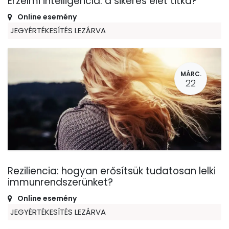
Érzelmi intelligencia: a sikeres élet titka?
Online esemény
JEGYÉRTÉKESÍTÉS LEZÁRVA
MÁRC.
22
Reziliencia: hogyan erősítsük tudatosan lelki
immunrendszerünket?
Online esemény
JEGYÉRTÉKESÍTÉS LEZÁRVA