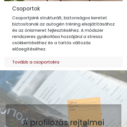
Csoportok
Csoportjaink strukturált, biztonságos keretet
biztosítanak az autogén tréning elsajátításához
és az önismeret fejlesztéséhez. A módszer
rendszeres gyakorlása hozzájárul a stressz
csökkentéséhez és a tartós változás
elősegítéséhez.
Tovább a csoportokra
A profilozás rejtelmei