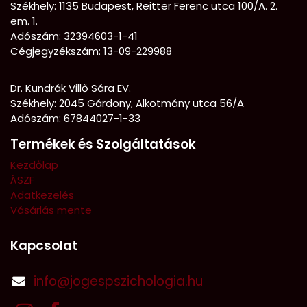
Székhely:
1135 Budapest, Reitter Ferenc utca 100/A. 2.
em. 1.
Adószám: 32394603-1-41
Cégjegyzékszám: 13-09-229988
Dr. Kundrák Villő Sára EV.
Székhely: 2045 Gárdony, Alkotmány utca 56/A
Adószám: 67844027-1-33
Termékek és Szolgáltatások
Kezdőlap
ÁSZF
Adatkezelés
Vásárlás mente
Kapcsolat
info@jogespszichologia.hu