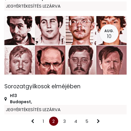
JEGYÉRTÉKESÍTÉS LEZÁRVA
AUG.
10
Sorozatgyilkosok elméjében
H13
Budapest
,
JEGYÉRTÉKESÍTÉS LEZÁRVA
1
2
3
4
5