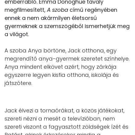
emberrabló. Emma Donoghue tavaly
megfilmesített,
A szoba
című regényében
ennek a nem akármilyen életsorsú
gyermeknek a szemszögéből ismerhetjük meg
a világot.
A szoba Anya börtöne, Jack otthona, egy
megrendítő anya-gyermek szeretet színhelye.
Anya mindent elkövet azért, hogy zárkája
egyszerre legyen kisfia otthona, iskolája és
játszótere.
Jack élvezi a tornaórákat, a közös játékokat,
szereti nézni a mesét a televízióban, nem
szereti viszont a fagyasztott zöldségek ízét és
Patást, akinek érkezésekor mindig a