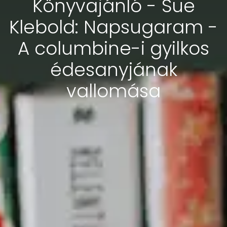
Könyvajánló - Sue
Klebold: Napsugaram -
A columbine-i gyilkos
édesanyjának
vallomása