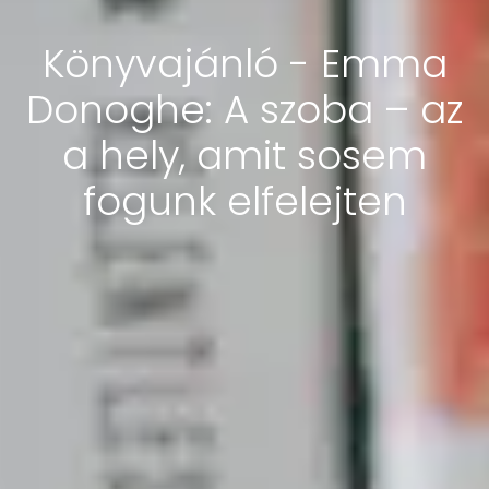
Könyvajánló - Emma
Donoghe: A szoba – az
a hely, amit sosem
fogunk elfelejten