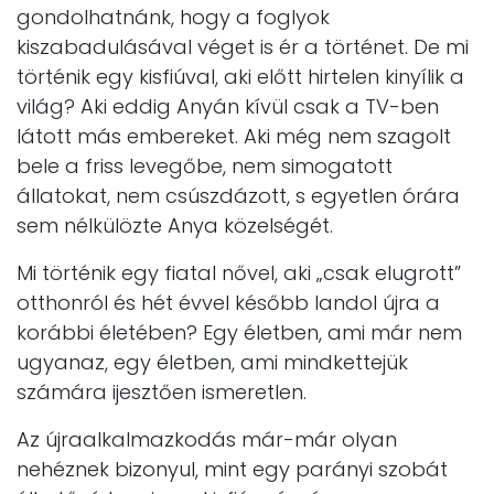
gondolhatnánk, hogy a foglyok
kiszabadulásával véget is ér a történet. De mi
történik egy kisfiúval, aki előtt hirtelen kinyílik a
világ? Aki eddig Anyán kívül csak a TV-ben
látott más embereket. Aki még nem szagolt
bele a friss levegőbe, nem simogatott
állatokat, nem csúszdázott, s egyetlen órára
sem nélkülözte Anya közelségét.
Mi történik egy fiatal nővel, aki „csak elugrott”
otthonról és hét évvel később landol újra a
korábbi életében? Egy életben, ami már nem
ugyanaz, egy életben, ami mindkettejük
számára ijesztően ismeretlen.
Az újraalkalmazkodás már-már olyan
nehéznek bizonyul, mint egy parányi szobát