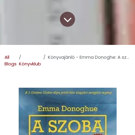
All
Könyvajánló - Emma Donoghe: A szoba – az a hely, amit sosem fogunk elfelejten
Blogs
Könyvklub