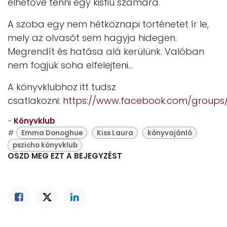
élhetővé tenni egy kisfiú számára.
A szoba egy nem hétköznapi történetet ír le,
mely az olvasót sem hagyja hidegen.
Megrendít és hatása alá kerülünk. Valóban
nem fogjuk soha elfelejteni…
A könyvklubhoz itt tudsz
csatlakozni:
https://www.facebook.com/groups/
-
Könyvklub
#
Emma Donoghue
Kiss Laura
könyvajánló
pszicho könyvklub
OSZD MEG EZT A BEJEGYZÉST