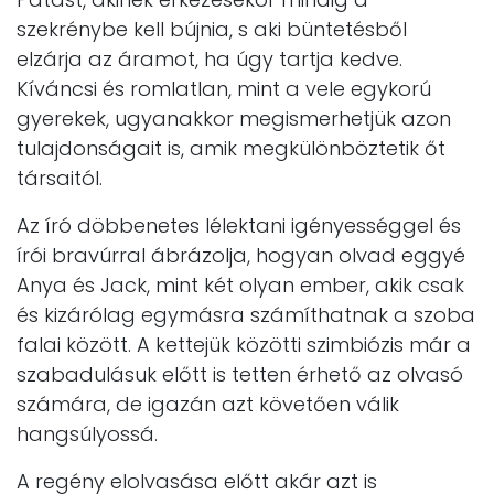
szekrénybe kell bújnia, s aki büntetésből
elzárja az áramot, ha úgy tartja kedve.
Kíváncsi és romlatlan, mint a vele egykorú
gyerekek, ugyanakkor megismerhetjük azon
tulajdonságait is, amik megkülönböztetik őt
társaitól.
Az író döbbenetes lélektani igényességgel és
írói bravúrral ábrázolja, hogyan olvad eggyé
Anya és Jack, mint két olyan ember, akik csak
és kizárólag egymásra számíthatnak a szoba
falai között. A kettejük közötti szimbiózis már a
szabadulásuk előtt is tetten érhető az olvasó
számára, de igazán azt követően válik
hangsúlyossá.
A regény elolvasása előtt akár azt is