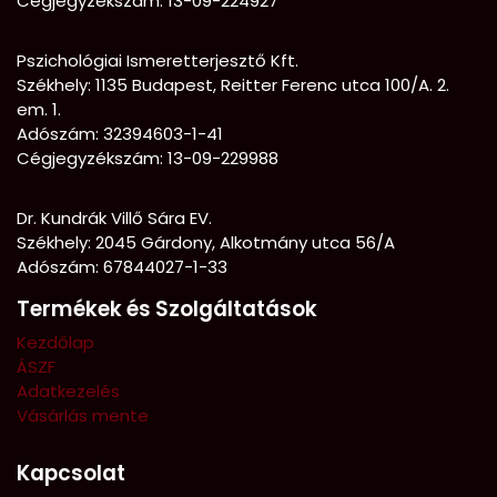
Cégjegyzékszám: 13-09-224927
Pszichológiai Ismeretterjesztő Kft.
Székhely:
1135 Budapest, Reitter Ferenc utca 100/A. 2.
em. 1.
Adószám: 32394603-1-41
Cégjegyzékszám: 13-09-229988
Dr. Kundrák Villő Sára EV.
Székhely: 2045 Gárdony, Alkotmány utca 56/A
Adószám: 67844027-1-33
Termékek és Szolgáltatások
Kezdőlap
ÁSZF
Adatkezelés
Vásárlás mente
Kapcsolat