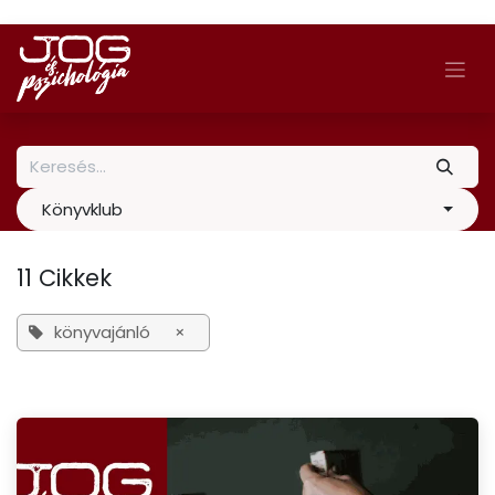
Skip to Content
Könyvklub
11 Cikkek
könyvajánló
×