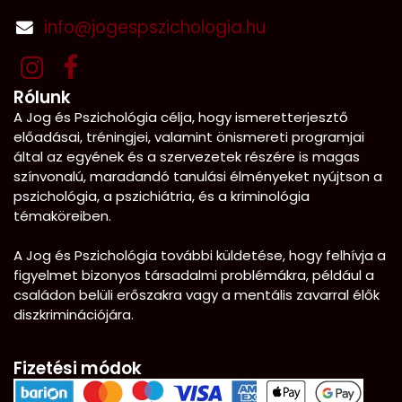
info@jogespszichologia.hu
Rólunk
A Jog és Pszichológia célja, hogy ismeretterjesztő
előadásai, tréningjei, valamint önismereti programjai
által az egyének és a szervezetek részére is magas
színvonalú, maradandó tanulási élményeket nyújtson a
pszichológia, a pszichiátria, és a kriminológia
témaköreiben.
A Jog és Pszichológia további küldetése, hogy felhívja a
figyelmet bizonyos társadalmi problémákra, például a
családon belüli erőszakra vagy a mentális zavarral élők
diszkriminációjára.
Fizetési módok