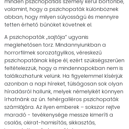
minden pszichopátiás személy kerül börtönbe,
valamint, hogy a pszichopaták különböznek
abban, hogy milyen súlyosságú és mennyire
tetten érhető bűnöket követnek el.
A pszichopaták „sajtója” ugyanis
meglehetősen torz. Mindannyiunkban a
horrorfilmek sorozatgyilkos, véreskezű
pszichopatáinak képe él, ezért szükségszerűen
feltételezzük, hogy a mindennapokban nem is
találkozhatunk velünk. Ha figyelemmel kísérjük
azonban a napi híreket, túlságosan sok olyan
híradásról hallunk, melyek némelyikét könnyen
írhatnánk az ún. fehérgalléros pszichopaták
számlájára. Az ilyen emberek – sokszor rejtve
maradó - tevékenysége messze kimeríti a
csalás, okirat-hamisítás, sikkasztás,