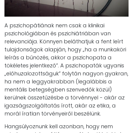
A pszichopátiának nem csak a klinikai
pszichológiában és pszichiátriában van
relevanciája. Könnyen beláthatjuk a fent leírt
tulajdonságok alapján, hogy „ha a munkaköri
leírás a bűnözés, akkor a pszichopata a
tökéletes jelentkező”. A pszichopaták ugyanis
„előhuzalozottságuk” folytán nagyon gyakran,
ha nem a leggyakrabban (legalábbis a
mentális betegségben szenvedők közül)
kerülnek összetűzésbe a törvénnyel - akár az
igazságszolgáltatás írott, akár az etika, a
morál íratlan törvényeiről beszélünk.
Hangsúlyoznunk kell azonban, hogy nem