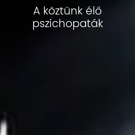
A köztünk élő
pszichopaták