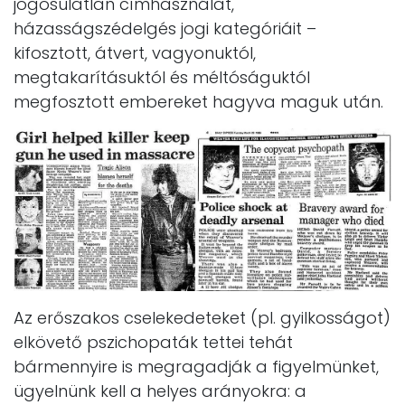
jogosulatlan címhasználat,
házasságszédelgés jogi kategóriáit –
kifosztott, átvert, vagyonuktól,
megtakarításuktól és méltóságuktól
megfosztott embereket hagyva maguk után.
Az erőszakos cselekedeteket (pl. gyilkosságot)
elkövető pszichopaták tettei tehát
bármennyire is megragadják a figyelmünket,
ügyelnünk kell a helyes arányokra: a