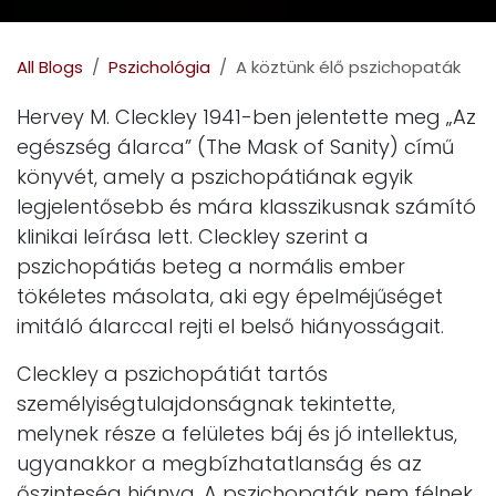
All Blogs
Pszichológia
A köztünk élő pszichopaták
Hervey M. Cleckley 1941-ben jelentette meg „Az
egészség álarca” (The Mask of Sanity) című
könyvét, amely a pszichopátiának egyik
legjelentősebb és mára klasszikusnak számító
klinikai leírása lett. Cleckley szerint a
pszichopátiás beteg a normális ember
tökéletes másolata, aki egy épelméjűséget
imitáló álarccal rejti el belső hiányosságait.
Cleckley a pszichopátiát tartós
személyiségtulajdonságnak tekintette,
melynek része a felületes báj és jó intellektus,
ugyanakkor a megbízhatatlanság és az
őszinteség hiánya. A pszichopaták nem félnek