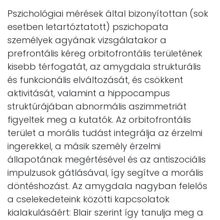
Pszichológiai mérések által bizonyítottan (sok
esetben letartóztatott) pszichopata
személyek agyának vizsgálatakor a
prefrontális kéreg orbitofrontális területének
kisebb térfogatát, az amygdala strukturális
és funkcionális elváltozását, és csökkent
aktivitását, valamint a hippocampus
struktúrájában abnormális aszimmetriát
figyeltek meg a kutatók. Az orbitofrontális
terület a morális tudást integrálja az érzelmi
ingerekkel, a másik személy érzelmi
állapotának megértésével és az antiszociális
impulzusok gátlásával, így segítve a morális
döntéshozást. Az amygdala nagyban felelős
a cselekedeteink közötti kapcsolatok
kialakulásáért: Blair szerint így tanulja meg a