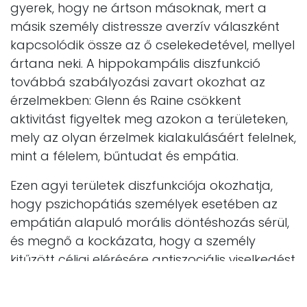
gyerek, hogy ne ártson másoknak, mert a
másik személy distressze averzív válaszként
kapcsolódik össze az ő cselekedetével, mellyel
ártana neki. A hippokampális diszfunkció
továbbá szabályozási zavart okozhat az
érzelmekben: Glenn és Raine csökkent
aktivitást figyeltek meg azokon a területeken,
mely az olyan érzelmek kialakulásáért felelnek,
mint a félelem, bűntudat és empátia.
Ezen agyi területek diszfunkciója okozhatja,
hogy pszichopátiás személyek esetében az
empátián alapuló morális döntéshozás sérül,
és megnő a kockázata, hogy a személy
kitűzött céljai elérésére antiszociális viselkedést
használ, vagy, hogy semmi sem tartja vissza
őt attól, hogy másoknak ártson.