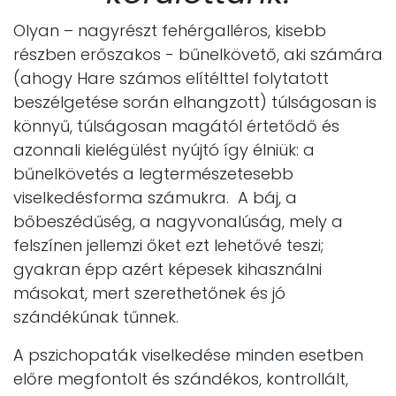
Olyan – nagyrészt fehérgalléros, kisebb
részben erőszakos - bűnelkövető, aki számára
(ahogy Hare számos elítélttel folytatott
beszélgetése során elhangzott) túlságosan is
könnyű, túlságosan magától értetődő és
azonnali kielégülést nyújtó így élniük: a
bűnelkövetés a legtermészetesebb
viselkedésforma számukra. A báj, a
bőbeszédűség, a nagyvonalúság, mely a
felszínen jellemzi őket ezt lehetővé teszi;
gyakran épp azért képesek kihasználni
másokat, mert szerethetőnek és jó
szándékúnak tűnnek.
A pszichopaták viselkedése minden esetben
előre megfontolt és szándékos, kontrollált,