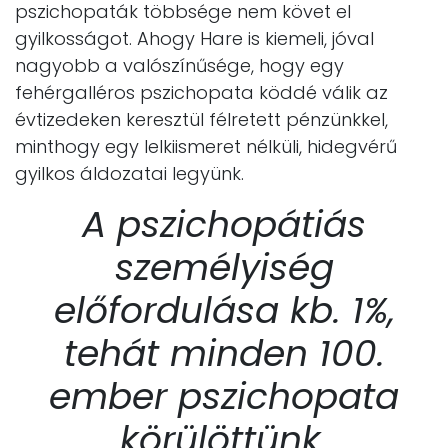
pszichopaták többsége nem követ el
gyilkosságot. Ahogy Hare is kiemeli, jóval
nagyobb a valószínűsége, hogy egy
fehérgalléros pszichopata köddé válik az
évtizedeken keresztül félretett pénzünkkel,
minthogy egy lelkiismeret nélküli, hidegvérű
gyilkos áldozatai legyünk.
A pszichopátiás
személyiség
előfordulása kb. 1%,
tehát minden 100.
ember pszichopata
körülöttünk.