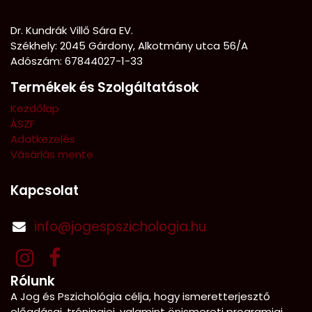
Dr. Kundrák Villő Sára EV.
Székhely: 2045 Gárdony, Alkotmány utca 56/A
Adószám: 67844027-1-33
Termékek és Szolgáltatások
Kezdőlap
ÁSZF
Adatkezelés
Vásárlás mente
Kapcsolat
info@jogespszichologia.hu
Rólunk
A Jog és Pszichológia célja, hogy ismeretterjesztő
előadásai, tréningjei, valamint önismereti programjai