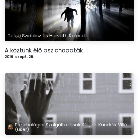
Teleki Szidalisz és Horváth Roland
A köztünk élő pszichopaták
2016. szept. 29.
Pszichológiai Szolgáltatások Kft., dr. Kundrák Villő
(user)