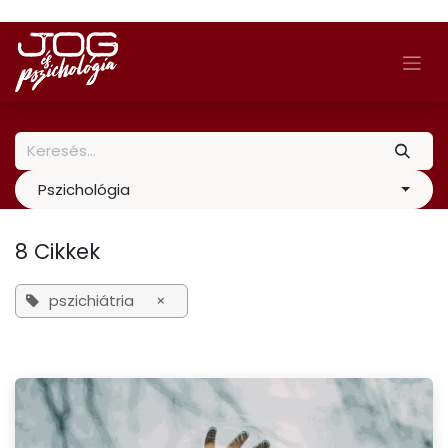
Skip to Content
Pszichológia
8 Cikkek
pszichiátria
×