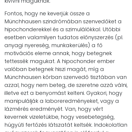
kivívni maguknak.
Fontos, hogy ne keverjük össze a
Münchhausen szindrómában szenvedőket a
hipochonderekkel és a szimulálókkal. Utóbbi
esetben valamilyen tudatos előnyszerzés (pl.
anyagi nyereség, munkakerülés) a fő
motivációs eleme annak, hogy betegnek
tettessék magukat. A hipochonder ember
valóban betegnek hiszi magát, míg a
Münchhausen kórban szenvedő tisztában van
azzal, hogy nem beteg, de szeretne azzá válni,
illetve ezt a benyomást kelteni. Gyakori, hogy
manipulálják a laboreredményeket, vagy a
lázmérés eredményét. Van, hogy vért
kevernek vizeletükbe, hogy vesebetegség,
húgyúti fertőzés látszatát keltsék. Indokolatlan