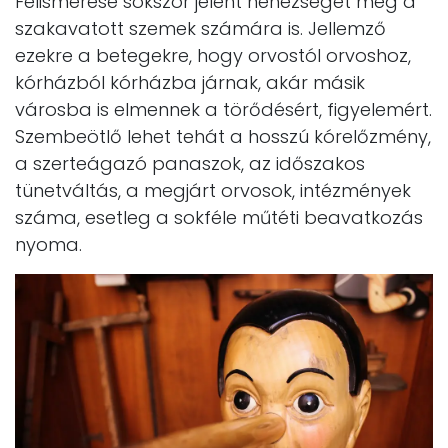
Felismerése sokszor jelent nehézséget még a
szakavatott szemek számára is. Jellemző
ezekre a betegekre, hogy orvostól orvoshoz,
kórházból kórházba járnak, akár másik
városba is elmennek a törődésért, figyelemért.
Szembeötlő lehet tehát a hosszú kórelőzmény,
a szerteágazó panaszok, az időszakos
tünetváltás, a megjárt orvosok, intézmények
száma, esetleg a sokféle műtéti beavatkozás
nyoma.