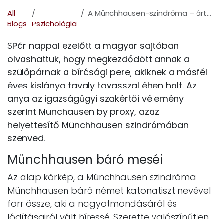
All
A Münchhausen-szindróma – ártani a figyelemért
Blogs
Pszichológia
S
Pár nappal ezelőtt a magyar sajtóban
olvashattuk, hogy megkezdődött annak a
szülőpárnak a bírósági pere, akiknek a másfél
éves kislánya tavaly tavasszal éhen halt. Az
anya az igazságügyi szakértői vélemény
szerint Munchausen by proxy, azaz
helyettesítő Münchhausen szindrómában
szenved.
Münchhausen báró meséi
Az alap kórkép, a Münchhausen szindróma
Münchhausen báró német katonatiszt nevével
forr össze, aki a nagyotmondásáról és
lódításairól vált híressé. Szerette valószínűtlen