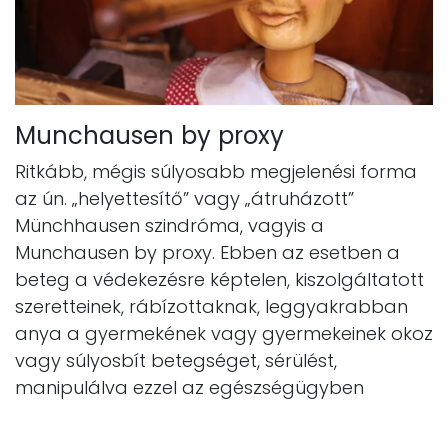
Munchausen by proxy
Ritkább, mégis súlyosabb megjelenési forma
az ún. „helyettesítő” vagy „átruházott”
Münchhausen szindróma, vagyis a
Munchausen by proxy. Ebben az esetben a
beteg a védekezésre képtelen, kiszolgáltatott
szeretteinek, rábízottaknak, leggyakrabban
anya a gyermekének vagy gyermekeinek okoz
vagy súlyosbít betegséget, sérülést,
manipulálva ezzel az egészségügyben
dolgozókat, felkeltendő ezzel az orvosok,
illetve a környezet figyelmét, elnyerve azok