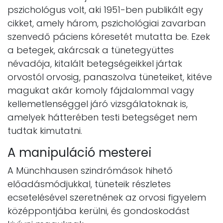
pszichológus volt, aki 1951-ben publikált egy
cikket, amely három, pszichológiai zavarban
szenvedő páciens kóresetét mutatta be. Ezek
a betegek, akárcsak a tünetegyüttes
névadója, kitalált betegségeikkel jártak
orvostól orvosig, panaszolva tüneteiket, kitéve
magukat akár komoly fájdalommal vagy
kellemetlenséggel járó vizsgálatoknak is,
amelyek hátterében testi betegséget nem
tudtak kimutatni.
A manipuláció mesterei
A Münchhausen szindrómások hihető
előadásmódjukkal, tüneteik részletes
ecsetelésével szeretnének az orvosi figyelem
középpontjába kerülni, és gondoskodást