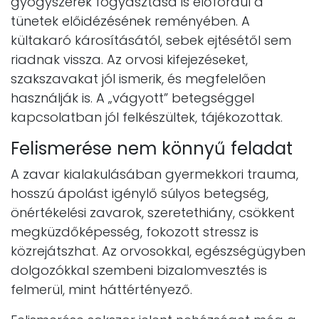
gyógyszerek fogyasztása is előfordul a
tünetek előidézésének reményében. A
kültakaró károsításától, sebek ejtésétől sem
riadnak vissza. Az orvosi kifejezéseket,
szakszavakat jól ismerik, és megfelelően
használják is. A „vágyott” betegséggel
kapcsolatban jól felkészültek, tájékozottak.
Felismerése nem könnyű feladat
A zavar kialakulásában gyermekkori trauma,
hosszú ápolást igénylő súlyos betegség,
önértékelési zavarok, szeretethiány, csökkent
megküzdőképesség, fokozott stressz is
közrejátszhat. Az orvosokkal, egészségügyben
dolgozókkal szembeni bizalomvesztés is
felmerül, mint háttértényező.