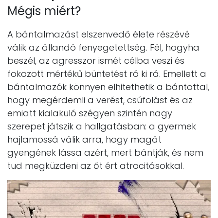
Mégis miért?
A bántalmazást elszenvedő élete részévé
válik az állandó fenyegetettség. Fél, hogyha
beszél, az agresszor ismét célba veszi és
fokozott mértékű büntetést ró ki rá. Emellett a
bántalmazók könnyen elhitethetik a bántottal,
hogy megérdemli a verést, csúfolást és az
emiatt kialakuló szégyen szintén nagy
szerepet játszik a hallgatásban: a gyermek
hajlamossá válik arra, hogy magát
gyengének lássa azért, mert bántják, és nem
tud megküzdeni az őt ért atrocitásokkal.