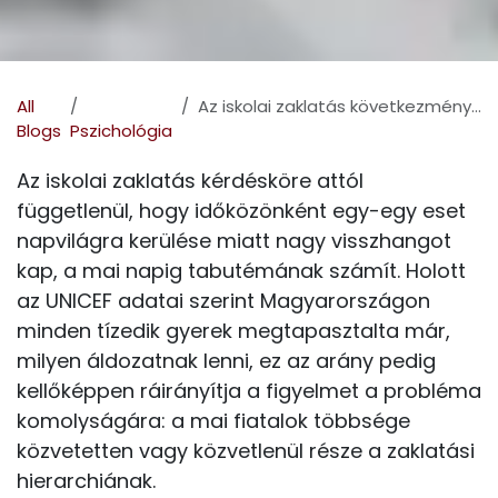
All
Az iskolai zaklatás következményei: depresszió és öngyilkosság
Blogs
Pszichológia
Az iskolai zaklatás kérdésköre attól
függetlenül, hogy időközönként egy-egy eset
napvilágra kerülése miatt nagy visszhangot
kap, a mai napig tabutémának számít. Holott
az UNICEF adatai szerint Magyarországon
minden tízedik gyerek megtapasztalta már,
milyen áldozatnak lenni, ez az arány pedig
kellőképpen ráirányítja a figyelmet a probléma
komolyságára: a mai fiatalok többsége
közvetetten vagy közvetlenül része a zaklatási
hierarchiának.