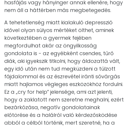
hasfájás vagy hányinger annak ellenére, hogy
nem áll a háttérben más megbetegedés.
A tehetetlenség miatt kialakuló depresszió
idővel olyan súlyos mértéket ölthet, aminek
következtében a gyermek fejében
megfordulhat akár az öngyilkosság
gondolata is - az egyébként csendes, tűrő
diák, aki igyekszik titkolni, hogy áldozattá vált,
egy idő után nem tud megküzdeni a túlzott
fájdalommal és az észrevétel iránti sóvárgás
miatt hajlamos végleges eszközökhöz fordulni.
Ez a „cry for help” jelensége, ami azt jelenti,
hogy a zaklatott nem szeretne meghalni, ezért
bezárkózása, negatív gondolatainak
előtörése és a halálról való kérdezősködése
abból a célból történik, mert szeretné, ha a