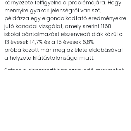
környezete felfigyelne a problémájára. Hogy
mennyire gyakori jelenségről van szó,
példázza egy elgondolkodtató eredményekre
jutó kanadai vizsgálat, amely szerint 1168
iskolai bántalmazást elszenvedő diák közül a
13 évesek 14,7% és a 15 évesek 6,8%
próbálkozott már meg az élete eldobásával
a helyzete kilátástalansága miatt.
Sajnos a depresszióban szenvedő gyermekek
és serdülők nagy része nem kap megfelelő
kezelést, sőt, a környezetük néha fel sem
ismeri, hogy változás állt be a lelki
állapotukban, pedig számos lehetőség
adódna a gyógyulásra. Hatásos kezelési mód
lehetne az interperszonális és kognitív terápia,
de a családterápia is. Emellett a fokozott