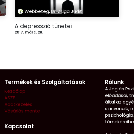
Webbeteg, Dr. Zsiga Judit
A depresszió tünetei
2017. márc. 28.
Termékek és Szolgáltatások
Rólunk
A Jog és Pszi
Kezdőlap
előadásai, tr
ÁSZF
által az egy
Adatkezelés
színvonalú, 
Vásárlás mente
pszichológia,
témaköreibe
Kapcsolat