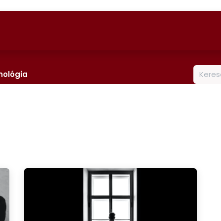
soportok
Termékek
Cikkek
hológia