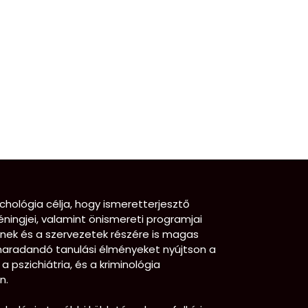
chológia célja, hogy ismeretterjesztő
éningjei, valamint önismereti programjai
ének és a szervezetek részére is magas
maradandó tanulási élményeket nyújtson a
 a pszichiátria, és a kriminológia
n.