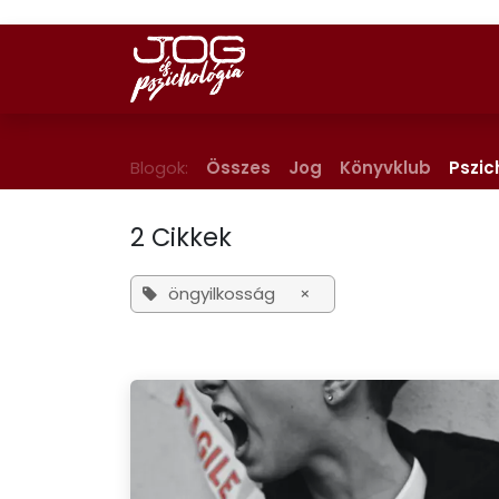
Skip to Content
Előadások
Tréningek
C
Blogok:
Összes
Jog
Könyvklub
Pszic
2 Cikkek
öngyilkosság
×